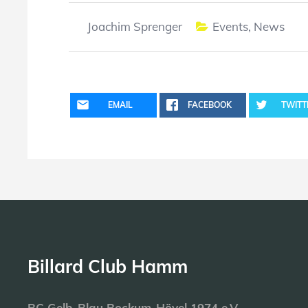
Joachim Sprenger
Events
,
News
EMAIL
FACEBOOK
TWITT
Billard Club Hamm
BC Gelb-Blau Bockum-Hövel 1974 e.V.